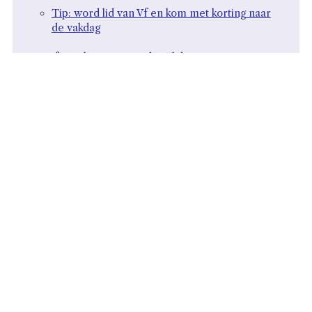
Tip: word lid van Vf en kom met korting naar
de vakdag
Met forse korting naar de Vakdag
fondsenwerving? Word nu lid!
Alle prijzen zijn exclusief BTW
VOORWAARDEN